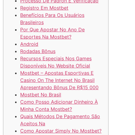
Processo De Padrón E Verificação
Registro Em Mostbet
Benefícios Para Os Usuários
Brasileiros
Por Que Apostar No Ano De
Esportes Na Mostbet?
Android
Rodadas Bônus
Recursos Especiais Nos Games
Disponíveis No Website Oficial
Mostbet – Apostas Esportivas E
Casino On The Internet No Brasil
Apresentando Bônus De R$15 000
Mostbet No Brasil
Como Posso Adicionar Dinheiro À
Minha Conta Mostbet?
Quais Métodos De Pagamento São
Aceitos Na
Como Apostar Simply No Mostbet?