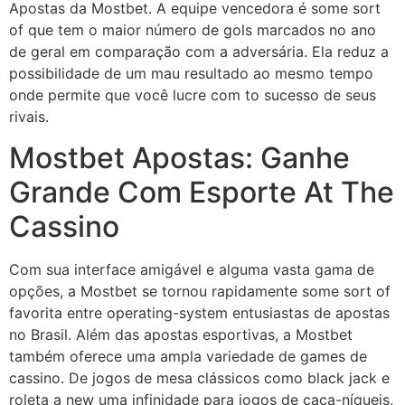
Apostas da Mostbet. A equipe vencedora é some sort
of que tem o maior número de gols marcados no ano
de geral em comparação com a adversária. Ela reduz a
possibilidade de um mau resultado ao mesmo tempo
onde permite que você lucre com to sucesso de seus
rivais.
Mostbet Apostas: Ganhe
Grande Com Esporte At The
Cassino
Com sua interface amigável e alguma vasta gama de
opções, a Mostbet se tornou rapidamente some sort of
favorita entre operating-system entusiastas de apostas
no Brasil. Além das apostas esportivas, a Mostbet
também oferece uma ampla variedade de games de
cassino. De jogos de mesa clássicos como black jack e
roleta a new uma infinidade para jogos de caça-níqueis,