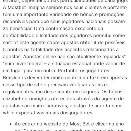
envidar, dependendo das particularidades de cada jogo.
A Mostbet imagina sempre nos seus clientes e portanto
tem uma importante variedade de bônus e promoções
disponíveis para que seus jogadores nacionais possam
ze beneficiar. Uma confirmação excelente da
confiabilidade e lealdade dos jogadores permitiu some
sort of este agente sobre apostas obter 4 de possíveis
5 pontos na totalidade dos aspectos relacionados a
apostas. Apostas online não são atualmente reguladas”
“num nível federal – a situação estadual pode variar de
um lugar para um outro. Portanto, os jogadores
Brasileiros devem ter muito cautela ao fazerem apostas
nesse tipo de site e precisam verificar as leis e
regulamentos afin de se manterem seguros. Os bónus
elizabeth promoções oferecidos através do agente de
apostas são muito lucrativos, e estão de acordo com
while expectativas atuais dos jogadores.
Ao entrar no website do Most Bet e clicar no ano
de “Cadastre-se”, basta, simply no formulário que