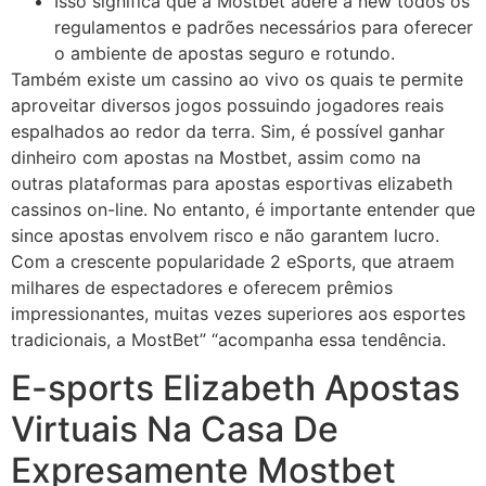
Isso significa que a Mostbet adere a new todos os
regulamentos e padrões necessários para oferecer
o ambiente de apostas seguro e rotundo.
Também existe um cassino ao vivo os quais te permite
aproveitar diversos jogos possuindo jogadores reais
espalhados ao redor da terra. Sim, é possível ganhar
dinheiro com apostas na Mostbet, assim como na
outras plataformas para apostas esportivas elizabeth
cassinos on-line. No entanto, é importante entender que
since apostas envolvem risco e não garantem lucro.
Com a crescente popularidade 2 eSports, que atraem
milhares de espectadores e oferecem prêmios
impressionantes, muitas vezes superiores aos esportes
tradicionais, a MostBet” “acompanha essa tendência.
E-sports Elizabeth Apostas
Virtuais Na Casa De
Expresamente Mostbet