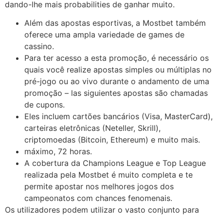
dando-lhe mais probabilities de ganhar muito.
Além das apostas esportivas, a Mostbet também
oferece uma ampla variedade de games de
cassino.
Para ter acesso a esta promoção, é necessário os
quais você realize apostas simples ou múltiplas no
pré-jogo ou ao vivo durante o andamento de uma
promoção – las siguientes apostas são chamadas
de cupons.
Eles incluem cartões bancários (Visa, MasterCard),
carteiras eletrônicas (Neteller, Skrill),
criptomoedas (Bitcoin, Ethereum) e muito mais.
máximo, 72 horas.
A cobertura da Champions League e Top League
realizada pela Mostbet é muito completa e te
permite apostar nos melhores jogos dos
campeonatos com chances fenomenais.
Os utilizadores podem utilizar o vasto conjunto para