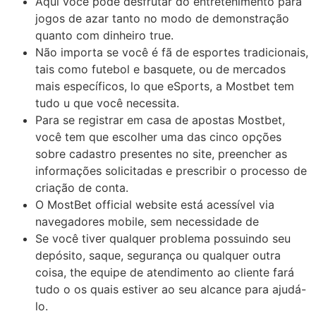
Aqui você pode desfrutar do entretenimento para
jogos de azar tanto no modo de demonstração
quanto com dinheiro true.
Não importa se você é fã de esportes tradicionais,
tais como futebol e basquete, ou de mercados
mais específicos, lo que eSports, a Mostbet tem
tudo u que você necessita.
Para se registrar em casa de apostas Mostbet,
você tem que escolher uma das cinco opções
sobre cadastro presentes no site, preencher as
informações solicitadas e prescribir o processo de
criação de conta.
O MostBet official website está acessível via
navegadores mobile, sem necessidade de
Se você tiver qualquer problema possuindo seu
depósito, saque, segurança ou qualquer outra
coisa, the equipe de atendimento ao cliente fará
tudo o os quais estiver ao seu alcance para ajudá-
lo.