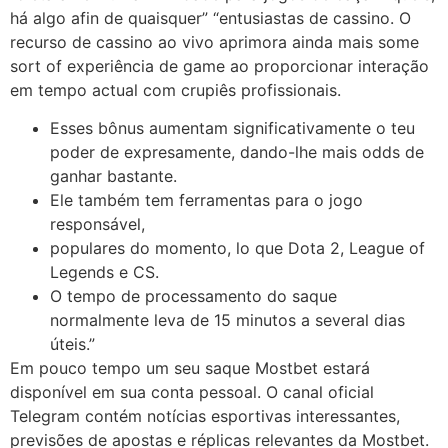
há algo afin de quaisquer” “entusiastas de cassino. O
recurso de cassino ao vivo aprimora ainda mais some
sort of experiência de game ao proporcionar interação
em tempo actual com crupiês profissionais.
Esses bônus aumentam significativamente o teu
poder de expresamente, dando-lhe mais odds de
ganhar bastante.
Ele também tem ferramentas para o jogo
responsável,
populares do momento, lo que Dota 2, League of
Legends e CS.
O tempo de processamento do saque
normalmente leva de 15 minutos a several dias
úteis.”
Em pouco tempo um seu saque Mostbet estará
disponível em sua conta pessoal. O canal oficial
Telegram contém notícias esportivas interessantes,
previsões de apostas e réplicas relevantes da Mostbet.