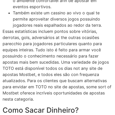
o ambiente confortável afin de apostar em
eventos esportivos.
Também existe um cassino ao vivo o qual te
permite aproveitar diversos jogos possuindo
jogadores reais espalhados ao redor da terra.
Essas estatísticas incluem pontos sobre vitórias,
derrotas, gols, adversários at the outras ocasiões
parecchio para jogadores particulares quanto para
equipes inteiras. Tudo isto é feito para armar você
possuindo o conhecimento necessário para fazer
apostas mais bem sucedidas. Uma variedade de jogos
TOTO está disponível todos os dias not any site de
apostas Mostbet, e todos eles são con frequenza
atualizados. Para os clientes que buscam alternativas
para envidar em TOTO no site de apostas, some sort of
Mostbet oferece incríveis oportunidades de apostas
nesta categoria.
Como Sacar Dinheiro?