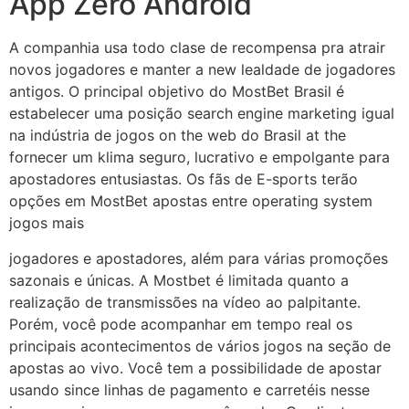
App Zero Android
A companhia usa todo clase de recompensa pra atrair
novos jogadores e manter a new lealdade de jogadores
antigos. O principal objetivo do MostBet Brasil é
estabelecer uma posição search engine marketing igual
na indústria de jogos on the web do Brasil at the
fornecer um klima seguro, lucrativo e empolgante para
apostadores entusiastas. Os fãs de E-sports terão
opções em MostBet apostas entre operating system
jogos mais
jogadores e apostadores, além para várias promoções
sazonais e únicas. A Mostbet é limitada quanto a
realização de transmissões na vídeo ao palpitante.
Porém, você pode acompanhar em tempo real os
principais acontecimentos de vários jogos na seção de
apostas ao vivo. Você tem a possibilidade de apostar
usando since linhas de pagamento e carretéis nesse