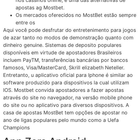
apostas ag Mostbet.
Os mercados oferecidos no MostBet estão sempre
entre os
Aqui você pode desfrutar do entretenimento para jogos
de azar tanto no modos de demonstração quanto com
dinheiro genuine. Sistemas de deposito populares
disponíveis em virtude de apostadores Brasileiros
incluem PayTM, transferências bancárias por bancos
famosos, Visa/MasterCard, Skrill elizabeth Neteller.
Entretanto, u aplicativo oficial para Iphone é similar ao
software produzido para dispositivos la cual utilizam
IOS. Mostbet convida apostadores a fazer apostas
através do site no navegador, na versão mobile phone
do site ou no aplicativo para diversos dispositivos. A
casa de apostas MostBet tem opções de apostar no
ano de ligas populares pelo mundo como a Uefa
Champions