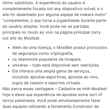
ótimo substituto. A experiência do usuário é
completamente focada not any dispositivo móvel, e o
site foi desenhado por alguma equipe de makers muito”
“competentes, o que torna a jogabilidade durante parte
do usuário simples. Você pode ver as partidas
principais no modo ao vivo na página principal carry
out site do Mostbet.
Além de uma licença, o MostBet possui protocolos
de segurança como criptografia,
os néanmoins populares da incapere.
universo – tudo está disponível sem restrições.
Ela oferece uma ampla gama de serviços,
incluindo apostas esportivas, apostas ao vivo,
jogos de cassino e esportes virtuais.
Não perca essas vantagens – Cadastre-se mhh Mostbet
hoje e eleve sua experiência de apostas some sort of
novos patamares. Você pode simultaneamente fazer
duas equipes utilizando a ferramenta Construtor de